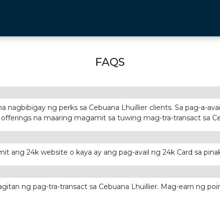
FAQS
nagbibigay ng perks sa Cebuana Lhuillier clients. Sa pag-a-ava
ice offerings na maaring magamit sa tuwing mag-tra-transact sa Ce
ang 24k website o kaya ay ang pag-avail ng 24k Card sa pinaka
an ng pag-tra-transact sa Cebuana Lhuillier. Mag-earn ng point