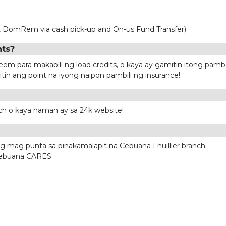
up, DomRem via cash pick-up and On-us Fund Transfer)
nts?
m para makabili ng load credits, o kaya ay gamitin itong pambay
n ang point na iyong naipon pambili ng insurance!
ch o kaya naman ay sa 24k website!
 mag punta sa pinakamalapit na Cebuana Lhuillier branch.
Cebuana CARES: