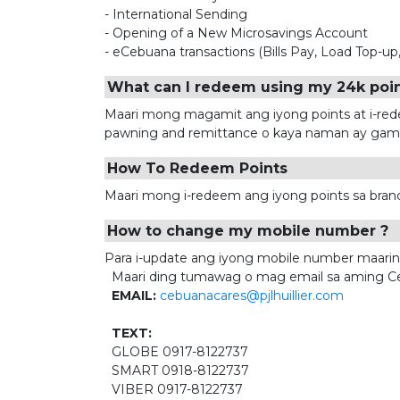
- International Sending
- Opening of a New Microsavings Account
- eCebuana transactions (Bills Pay, Load Top-
What can I redeem using my 24k poi
Maari mong magamit ang iyong points at i-redee
pawning and remittance o kaya naman ay gamiti
How To Redeem Points
Maari mong i-redeem ang iyong points sa bran
How to change my mobile number ?
Para i-update ang iyong mobile number maaring
Maari ding tumawag o mag email sa aming 
EMAIL:
cebuanacares@pjlhuillier.com
TEXT:
GLOBE 0917-8122737
SMART 0918-8122737
VIBER 0917-8122737