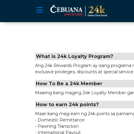
Toggle Menu
What is 24k Loyalty Program?
Ang 24k Rewards Program ay isang programa na 
exclusive privileges, discounts at special serv
How To Be a 24k Member
Maaring kang maging 24k Loyalty Member gamit 
How to earn 24k points?
Maari kang mag-earn ng 24k points sa pamamagit
- Domestic Remittance
- Pawning Transction
- International Payout